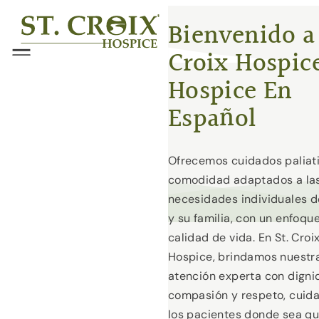
Skip
®
Bienvenido a 
to
Croix Hospic
content
Menu
Hospice En
Español
Ofrecemos cuidados paliat
comodidad adaptados a la
necesidades individuales d
y su familia, con un enfoque
calidad de vida. En St. Croi
Hospice, brindamos nuestr
atención experta con digni
compasión y respeto, cuid
los pacientes donde sea qu