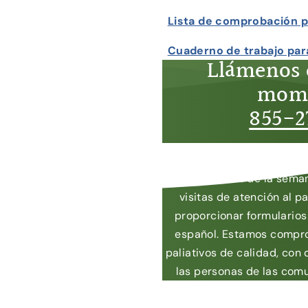
Lista de comprobación p
Cuaderno de trabajo par
Llámenos 
mome
855-2
Contamos con intérpretes 
día, los 7 días de la sema
visitas de atención al 
proporcionar formularios
español. Estamos compro
paliativos de calidad, con
las personas de las comu